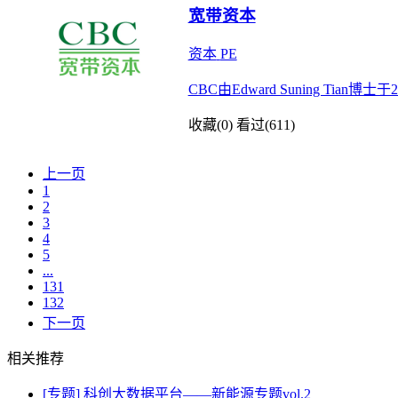
宽带资本
资本
PE
CBC由Edward Suning 
收藏(0)
看过(611)
上一页
1
2
3
4
5
...
131
132
下一页
相关推荐
[专题] 科创大数据平台——新能源专题vol.2