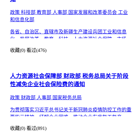
政策
科技部
教育部
人事部
国家发展和改革委员会
工业
和信息化部
各省、自治区、直辖市及新疆生产建设兵团工业和信息
化、发展改革、教育、科技、人力资源社会保障、市场监
管、知识产权主管部门，各银保监局，各证监局，各省、
收藏(0)
看过(476)
自治区、直辖
人力资源社会保障部 财政部 税务总局关于阶段
性减免企业社会保险费的通知
政策
财政部
人事部
国家税务总局
为贯彻落实习近平总书记关于新冠肺炎疫情防控工作的重
要指示精神，纾解企业困难，推动企业有序复工复产，支
持稳定和扩大就业，根据社会保险法有关规定，经国务院
收藏(0)
看过(891)
同意，现就