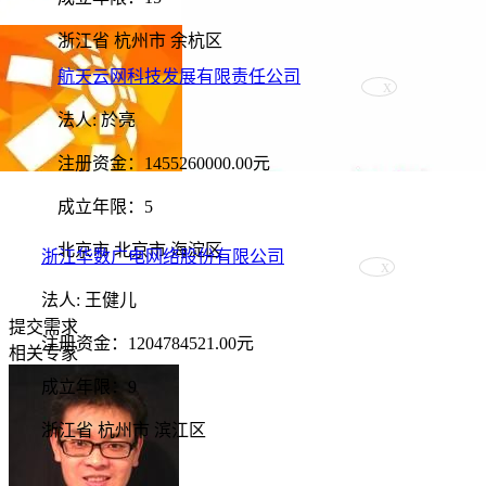
浙江省 杭州市 余杭区
航天云网科技发展有限责任公司
法人: 於亮
注册资金：1455260000.00元
成立年限：5
北京市 北京市 海淀区
浙江华数广电网络股份有限公司
法人: 王健儿
提交需求
注册资金：1204784521.00元
相关专家
成立年限：9
浙江省 杭州市 滨江区