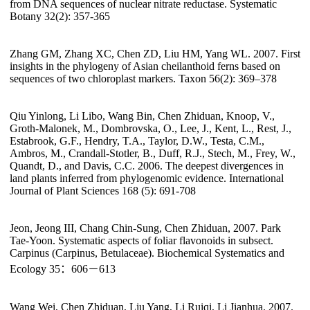
from DNA sequences of nuclear nitrate reductase. Systematic
Botany 32(2): 357-365
Zhang GM, Zhang XC, Chen ZD, Liu HM, Yang WL. 2007. First
insights in the phylogeny of Asian cheilanthoid ferns based on
sequences of two chloroplast markers. Taxon 56(2): 369–378
Qiu Yinlong, Li Libo, Wang Bin, Chen Zhiduan, Knoop, V.,
Groth-Malonek, M., Dombrovska, O., Lee, J., Kent, L., Rest, J.,
Estabrook, G.F., Hendry, T.A., Taylor, D.W., Testa, C.M.,
Ambros, M., Crandall-Stotler, B., Duff, R.J., Stech, M., Frey, W.,
Quandt, D., and Davis, C.C. 2006. The deepest divergences in
land plants inferred from phylogenomic evidence. International
Journal of Plant Sciences 168 (5): 691-708
Jeon, Jeong III, Chang Chin-Sung, Chen Zhiduan, 2007. Park
Tae-Yoon. Systematic aspects of foliar flavonoids in subsect.
Carpinus (Carpinus, Betulaceae). Biochemical Systematics and
Ecology 35：606－613
Wang Wei, Chen Zhiduan, Liu Yang, Li Ruiqi, Li Jianhua. 2007.