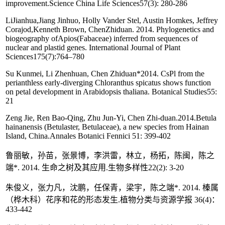
improvement.Science China Life Sciences57(3): 280-286
LiJianhua,Jiang Jinhuo, Holly Vander Stel, Austin Homkes, Jeffrey
Corajod,Kenneth Brown, ChenZhiduan. 2014. Phylogenetics and
biogeography ofApios(Fabaceae) inferred from sequences of
nuclear and plastid genes. International Journal of Plant
Sciences175(7):764–780
Su Kunmei, Li Zhenhuan, Chen Zhiduan*2014. CsPl from the
perianthless early-diverging Chloranthus spicatus shows function
on petal development in Arabidopsis thaliana. Botanical Studies55:
21
Zeng Jie, Ren Bao-Qing, Zhu Jun-Yi, Chen Zhi-duan.2014.Betula
hainanensis (Betulaster, Betulaceae), a new species from Hainan
Island, China.Annales Botanici Fennici 51: 399-402
鲁丽敏，孙苗，张景博，李洪雷，林立，杨拓，陈闽，陈之
端*. 2014. 生命之树及其应用.生物多样性22(2): 3-20
朱俊义，张力凡，沈鹏，任保青，梁宇，陈之端*. 2014. 榛属
（桦木科）花序和花的形态发生.植物分类与资源学报 36(4)：
433-442