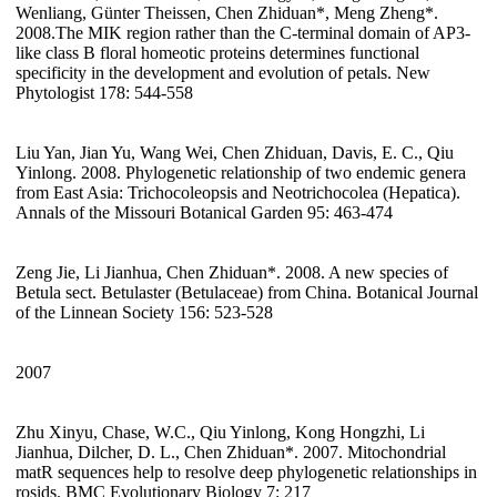
Wenliang, Günter Theissen, Chen Zhiduan*, Meng Zheng*.
2008.The MIK region rather than the C-terminal domain of AP3-
like class B floral homeotic proteins determines functional
specificity in the development and evolution of petals. New
Phytologist 178: 544-558
Liu Yan, Jian Yu, Wang Wei, Chen Zhiduan, Davis, E. C., Qiu
Yinlong. 2008. Phylogenetic relationship of two endemic genera
from East Asia: Trichocoleopsis and Neotrichocolea (Hepatica).
Annals of the Missouri Botanical Garden 95: 463-474
Zeng Jie, Li Jianhua, Chen Zhiduan*. 2008. A new species of
Betula sect. Betulaster (Betulaceae) from China. Botanical Journal
of the Linnean Society 156: 523-528
2007
Zhu Xinyu, Chase, W.C., Qiu Yinlong, Kong Hongzhi, Li
Jianhua, Dilcher, D. L., Chen Zhiduan*. 2007. Mitochondrial
matR sequences help to resolve deep phylogenetic relationships in
rosids. BMC Evolutionary Biology 7: 217