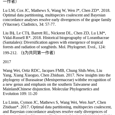
一作者）
Lu LM, Cox JC, Mathews S, Wang W, Wen J*, Chen ZD*. 2018.
Optimal data partitioning, multispecies coalescent and Bayesian
concordance analyses resolve early divergences of the grape family
(Vitaceae). Cladistics, 34: 57-77.
Liu B§, Le CT§, Barrett RL, Nickrent DL, Chen ZD, Lu LM*,
Vidal-Russell R*. 2018. Historical biogeography of Loranthaceae
(Santalales): Diversification agrees with emergence of tropical
forests and radiation of songbirds. Mol. Phylogenet. Evol., 124:
199-212. （§为共同第一作者）
2017
Wang Wei, Ortiz RDC, Jacques FMB, Chung Shih-Wen, Liu
Yang, Xiang Xiaoguo, Chen Zhiduan. 2017. New insights into the
phylogeny of Burasaieae (Menispermaceae) withthe recognition of
a new genus and emphasis on the southern Taiwanese and
MainlandChinese disjunction. Molecular Phylogenetics and
Evolution 109: 11-20
Lu Limin, Cymon JC, Mathews S, Wang Wei, Wen Jun*, Chen
Zhiduan*. 2017. Optimal data partitioning, multispecies coalescent,
and Bayesian concordance analyses resolve early divergences of