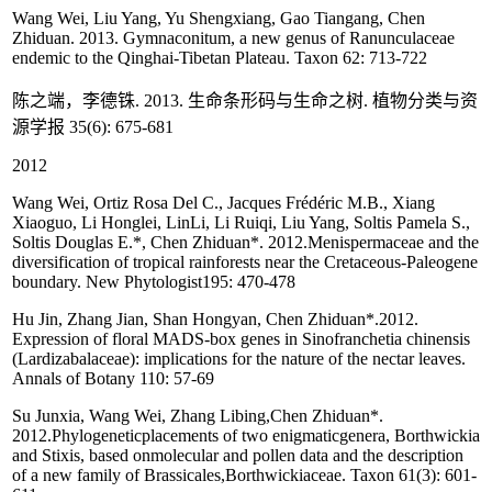
Wang Wei, Liu Yang, Yu Shengxiang, Gao Tiangang, Chen
Zhiduan. 2013. Gymnaconitum, a new genus of Ranunculaceae
endemic to the Qinghai-Tibetan Plateau. Taxon 62: 713-722
陈之端，李德铢. 2013. 生命条形码与生命之树. 植物分类与资
源学报 35(6): 675-681
2012
Wang Wei, Ortiz Rosa Del C., Jacques Frédéric M.B., Xiang
Xiaoguo, Li Honglei, LinLi, Li Ruiqi, Liu Yang, Soltis Pamela S.,
Soltis Douglas E.*, Chen Zhiduan*. 2012.Menispermaceae and the
diversification of tropical rainforests near the Cretaceous-Paleogene
boundary. New Phytologist195: 470-478
Hu Jin, Zhang Jian, Shan Hongyan, Chen Zhiduan*.2012.
Expression of floral MADS-box genes in Sinofranchetia chinensis
(Lardizabalaceae): implications for the nature of the nectar leaves.
Annals of Botany 110: 57-69
Su Junxia, Wang Wei, Zhang Libing,Chen Zhiduan*.
2012.Phylogeneticplacements of two enigmaticgenera, Borthwickia
and Stixis, based onmolecular and pollen data and the description
of a new family of Brassicales,Borthwickiaceae. Taxon 61(3): 601-