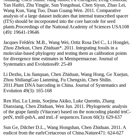
Yan Haifei, Zhu Yingjie, Sun Yongshuai, Chen Siyun, Zhao Lei,
Wang Kun, Yang Tuo, Duan Guang-Wen. 2011. Comparative
analysis of a large dataset indicates that internal transcribed spacer
(ITS) should be incorporated into the core barcode for seed
plants.Proceedings of the National Academy of Sciences USA108
(49): 19641-19646
Jacques Frédéric M.B., Wang Wei, Ortiz Rosa Del C., Li Honglei,
Zhou Zhekun, Chen Zhiduan*. 2011. Integrating fossils in a
molecular-based phylogeny and testing them as calibration points
for divergence time estimates in Menispermaceae. Journal of
Systematics and Evolution49: 25-49
Li Dezhu, Liu Jianquan, Chen Zhiduan, Wang Hong, Ge Xuejun,
Zhou ShiliangGao Lianming, Fu Chengxin, Chen Shilin.
2011.Plant DNA barcoding in China. Journal of Systematics and
Evolution 49(3): 165-168
Ren Hui, Lu Limin, Soejima Akiko, Luke Quentin, Zhang
Dianxiang, Chen Zhiduan, Wen Jun. 2011. Phylogenetic analysis
of the grape family (Vitaceae) based on the noncoding plastid trnC-
petN, trnH-psbA, and trnL-F sequences.Taxon 60(3): 629-637
Sun Ge, Dilcher D.L., Wang Hongshan, Chen Zhiduan. 2011. A
eudicot from the earlyCretaceous of China.Nature471: 624-627