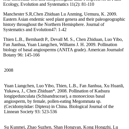
Ecology, Evolution and Systematics 11(2): 81-110
Manchester S.R,Chen Zhiduan Lu Anming, Uemura, K. 2009.
Eastern Asian endemic seed plant genera and their paleogeographic
history throughout the Northern Hemisphere. Journal of
Systematics and Evolution47: 1-42
Thien L.B., Bernhardt P., Devall M. S., Chen Zhiduan, Luo Yibo,
Fan Jianhua, Yuan Liangchen, Williams J. H. 2009. Pollination
biology of basal angiosperms (ANITA grade). American Journalof
Botany 96: 145-166
2008
Yuan Liangchen, Luo Yibo, Thien, L.B., Fan Jianhua, Xu Huanli,
Yukawa, J., Chen Zhiduan*. 2008. Pollination of Kadsura
longipedunculata (Schisandraceae), a monoecious basal
angiosperm, by female, pollen-eating Megommata sp.
(Cecidomyiidae: Diptera) in China. Biological Journal of the
Linnean Society 93: 523-536
Su Kunmei, Zhao Suzhen, Shan Hongyan, Kong Hongzhi, Lu