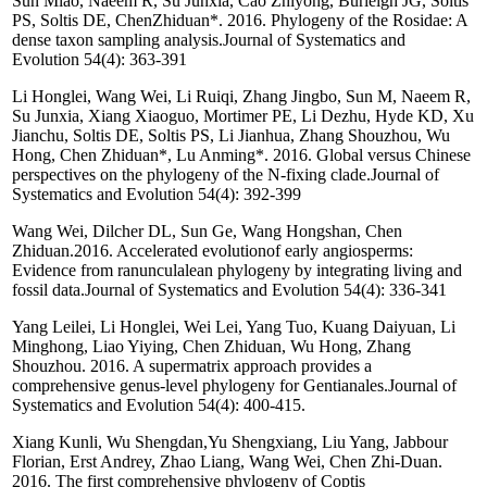
Sun Miao, Naeem R, Su Junxia, Cao Zhiyong, Burleigh JG, Soltis
PS, Soltis DE, ChenZhiduan*. 2016. Phylogeny of the Rosidae: A
dense taxon sampling analysis.Journal of Systematics and
Evolution 54(4): 363-391
Li Honglei, Wang Wei, Li Ruiqi, Zhang Jingbo, Sun M, Naeem R,
Su Junxia, Xiang Xiaoguo, Mortimer PE, Li Dezhu, Hyde KD, Xu
Jianchu, Soltis DE, Soltis PS, Li Jianhua, Zhang Shouzhou, Wu
Hong, Chen Zhiduan*, Lu Anming*. 2016. Global versus Chinese
perspectives on the phylogeny of the N-fixing clade.Journal of
Systematics and Evolution 54(4): 392-399
Wang Wei, Dilcher DL, Sun Ge, Wang Hongshan, Chen
Zhiduan.2016. Accelerated evolutionof early angiosperms:
Evidence from ranunculalean phylogeny by integrating living and
fossil data.Journal of Systematics and Evolution 54(4): 336-341
Yang Leilei, Li Honglei, Wei Lei, Yang Tuo, Kuang Daiyuan, Li
Minghong, Liao Yiying, Chen Zhiduan, Wu Hong, Zhang
Shouzhou. 2016. A supermatrix approach provides a
comprehensive genus-level phylogeny for Gentianales.Journal of
Systematics and Evolution 54(4): 400-415.
Xiang Kunli, Wu Shengdan,Yu Shengxiang, Liu Yang, Jabbour
Florian, Erst Andrey, Zhao Liang, Wang Wei, Chen Zhi-Duan.
2016. The first comprehensive phylogeny of Coptis