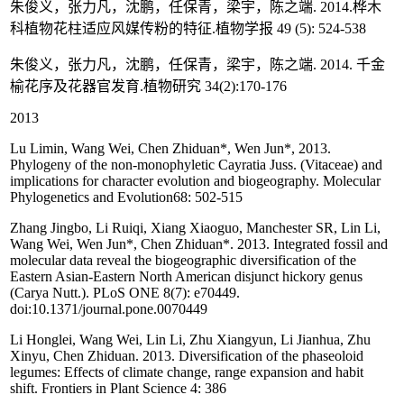
朱俊义，张力凡，沈鹏，任保青，梁宇，陈之端. 2014.桦木
科植物花柱适应风媒传粉的特征.植物学报 49 (5): 524-538
朱俊义，张力凡，沈鹏，任保青，梁宇，陈之端. 2014. 千金
榆花序及花器官发育.植物研究 34(2):170-176
2013
Lu Limin, Wang Wei, Chen Zhiduan*, Wen Jun*, 2013.
Phylogeny of the non-monophyletic Cayratia Juss. (Vitaceae) and
implications for character evolution and biogeography. Molecular
Phylogenetics and Evolution68: 502-515
Zhang Jingbo, Li Ruiqi, Xiang Xiaoguo, Manchester SR, Lin Li,
Wang Wei, Wen Jun*, Chen Zhiduan*. 2013. Integrated fossil and
molecular data reveal the biogeographic diversification of the
Eastern Asian-Eastern North American disjunct hickory genus
(Carya Nutt.). PLoS ONE 8(7): e70449.
doi:10.1371/journal.pone.0070449
Li Honglei, Wang Wei, Lin Li, Zhu Xiangyun, Li Jianhua, Zhu
Xinyu, Chen Zhiduan. 2013. Diversification of the phaseoloid
legumes: Effects of climate change, range expansion and habit
shift. Frontiers in Plant Science 4: 386