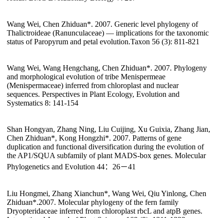
Wang Wei, Chen Zhiduan*. 2007. Generic level phylogeny of
Thalictroideae (Ranunculaceae) — implications for the taxonomic
status of Paropyrum and petal evolution.Taxon 56 (3): 811-821
Wang Wei, Wang Hengchang, Chen Zhiduan*. 2007. Phylogeny
and morphological evolution of tribe Menispermeae
(Menispermaceae) inferred from chloroplast and nuclear
sequences. Perspectives in Plant Ecology, Evolution and
Systematics 8: 141-154
Shan Hongyan, Zhang Ning, Liu Cuijing, Xu Guixia, Zhang Jian,
Chen Zhiduan*, Kong Hongzhi*. 2007. Patterns of gene
duplication and functional diversification during the evolution of
the AP1/SQUA subfamily of plant MADS-box genes. Molecular
Phylogenetics and Evolution 44：26－41
Liu Hongmei, Zhang Xianchun*, Wang Wei, Qiu Yinlong, Chen
Zhiduan*.2007. Molecular phylogeny of the fern family
Dryopteridaceae inferred from chloroplast rbcL and atpB genes.