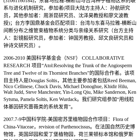
(31061160184)，东喜马拉雅-横断山与台湾种子植物区系的联
系与进化机制研究，参加者(项目大陆方主持人：孙航研究
员，其他参加者：周浙昆研究员、沈泽昊教授和廖文波教
授)；台方李国鼎基金会匹配项目：台湾与东喜马拉雅-横断山
间断分布之维管束植物系统分类与亲缘关系研究（台方主持
人：彭镜毅研究员，参加者：钟国芳教授、邱文良研究员和
钟诗文研究员）。
2006-2010 美国科学基金会（NSF） COLLABORATIVE
RESEARCH 项目“Atol:Resolving the Trunk of the Angiosperm
Tree and Twelve of its Thorniest Branches”的国际合作者。该项
目主持人是Douglas Soltis，其他主要参加者包括Reed Beeman,
Nico Cellinese, Chuck Davis, Michael Donoghue, Khidir Hilu,
Walt Judd, Steve Manchester, Yin-Long Qiu, Mike Sanderson, Ken
Sytsma, Pamela Soltis, Ken Wurdack。我们研究组参加“用线粒
体基因研究蔷薇类的系统发育”。
2007.7-9中国科学院-美国密苏里植物园合作项目：Flora of
China-Vitaceae，revision of Parthenocissus。在法国自然历史博
物馆，英国邱园和爱丁堡植物园，荷兰莱顿标本馆和俄罗斯