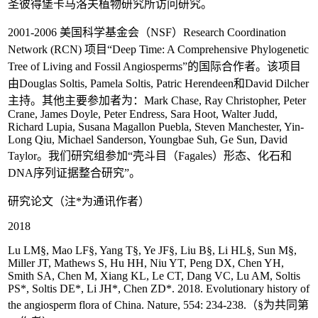
圣彼得堡卡马洛夫植物研究所访问研究。
2001-2006 美国科学基金会（NSF）Research Coordination
Network (RCN) 项目“Deep Time: A Comprehensive Phylogenetic
Tree of Living and Fossil Angiosperms”的国际合作者。该项目
由Douglas Soltis, Pamela Soltis, Patric Herendeen和David Dilcher
主持。其他主要参加者为：Mark Chase, Ray Christopher, Peter
Crane, James Doyle, Peter Endress, Sara Hoot, Walter Judd,
Richard Lupia, Susana Magallon Puebla, Steven Manchester, Yin-
Long Qiu, Michael Sanderson, Youngbae Suh, Ge Sun, David
Taylor。我们研究组参加“壳斗目（Fagales）形态、化石和
DNA序列证据整合研究”。
研究论文（注*为通讯作者）
2018
Lu LM§, Mao LF§, Yang T§, Ye JF§, Liu B§, Li HL§, Sun M§,
Miller JT, Mathews S, Hu HH, Niu YT, Peng DX, Chen YH,
Smith SA, Chen M, Xiang KL, Le CT, Dang VC, Lu AM, Soltis
PS*, Soltis DE*, Li JH*, Chen ZD*. 2018. Evolutionary history of
the angiosperm flora of China. Nature, 554: 234-238.（§为共同第