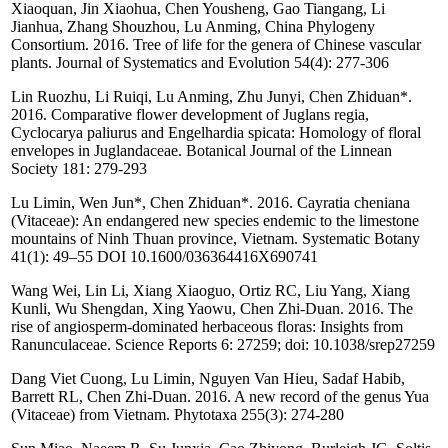
Xiaoquan, Jin Xiaohua, Chen Yousheng, Gao Tiangang, Li
Jianhua, Zhang Shouzhou, Lu Anming, China Phylogeny
Consortium. 2016. Tree of life for the genera of Chinese vascular
plants. Journal of Systematics and Evolution 54(4): 277-306
Lin Ruozhu, Li Ruiqi, Lu Anming, Zhu Junyi, Chen Zhiduan*.
2016. Comparative flower development of Juglans regia,
Cyclocarya paliurus and Engelhardia spicata: Homology of floral
envelopes in Juglandaceae. Botanical Journal of the Linnean
Society 181: 279-293
Lu Limin, Wen Jun*, Chen Zhiduan*. 2016. Cayratia cheniana
(Vitaceae): An endangered new species endemic to the limestone
mountains of Ninh Thuan province, Vietnam. Systematic Botany
41(1): 49–55 DOI 10.1600/036364416X690741
Wang Wei, Lin Li, Xiang Xiaoguo, Ortiz RC, Liu Yang, Xiang
Kunli, Wu Shengdan, Xing Yaowu, Chen Zhi-Duan. 2016. The
rise of angiosperm-dominated herbaceous floras: Insights from
Ranunculaceae. Science Reports 6: 27259; doi: 10.1038/srep27259
Dang Viet Cuong, Lu Limin, Nguyen Van Hieu, Sadaf Habib,
Barrett RL, Chen Zhi-Duan. 2016. A new record of the genus Yua
(Vitaceae) from Vietnam. Phytotaxa 255(3): 274-280