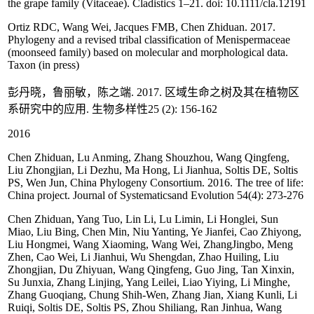
the grape family (Vitaceae). Cladistics 1–21. doi: 10.1111/cla.12191
Ortiz RDC, Wang Wei, Jacques FMB, Chen Zhiduan. 2017.
Phylogeny and a revised tribal classification of Menispermaceae
(moonseed family) based on molecular and morphological data.
Taxon (in press)
彭丹晓，鲁丽敏，陈之端. 2017. 区域生命之树及其在植物区
系研究中的应用. 生物多样性25 (2): 156-162
2016
Chen Zhiduan, Lu Anming, Zhang Shouzhou, Wang Qingfeng,
Liu Zhongjian, Li Dezhu, Ma Hong, Li Jianhua, Soltis DE, Soltis
PS, Wen Jun, China Phylogeny Consortium. 2016. The tree of life:
China project. Journal of Systematicsand Evolution 54(4): 273-276
Chen Zhiduan, Yang Tuo, Lin Li, Lu Limin, Li Honglei, Sun
Miao, Liu Bing, Chen Min, Niu Yanting, Ye Jianfei, Cao Zhiyong,
Liu Hongmei, Wang Xiaoming, Wang Wei, ZhangJingbo, Meng
Zhen, Cao Wei, Li Jianhui, Wu Shengdan, Zhao Huiling, Liu
Zhongjian, Du Zhiyuan, Wang Qingfeng, Guo Jing, Tan Xinxin,
Su Junxia, Zhang Linjing, Yang Leilei, Liao Yiying, Li Minghe,
Zhang Guoqiang, Chung Shih-Wen, Zhang Jian, Xiang Kunli, Li
Ruiqi, Soltis DE, Soltis PS, Zhou Shiliang, Ran Jinhua, Wang