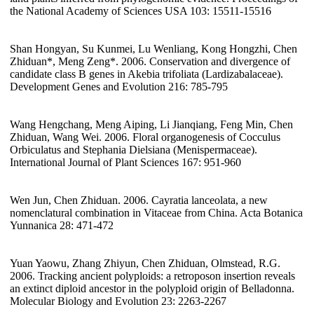
the National Academy of Sciences USA 103: 15511-15516
Shan Hongyan, Su Kunmei, Lu Wenliang, Kong Hongzhi, Chen
Zhiduan*, Meng Zeng*. 2006. Conservation and divergence of
candidate class B genes in Akebia trifoliata (Lardizabalaceae).
Development Genes and Evolution 216: 785-795
Wang Hengchang, Meng Aiping, Li Jianqiang, Feng Min, Chen
Zhiduan, Wang Wei. 2006. Floral organogenesis of Cocculus
Orbiculatus and Stephania Dielsiana (Menispermaceae).
International Journal of Plant Sciences 167: 951-960
Wen Jun, Chen Zhiduan. 2006. Cayratia lanceolata, a new
nomenclatural combination in Vitaceae from China. Acta Botanica
Yunnanica 28: 471-472
Yuan Yaowu, Zhang Zhiyun, Chen Zhiduan, Olmstead, R.G.
2006. Tracking ancient polyploids: a retroposon insertion reveals
an extinct diploid ancestor in the polyploid origin of Belladonna.
Molecular Biology and Evolution 23: 2263-2267