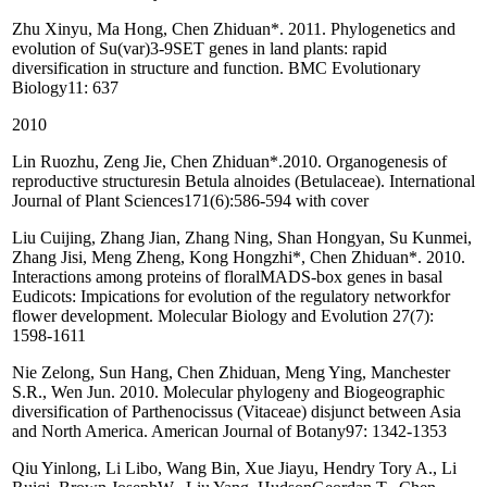
Zhu Xinyu, Ma Hong, Chen Zhiduan*. 2011. Phylogenetics and
evolution of Su(var)3-9SET genes in land plants: rapid
diversification in structure and function. BMC Evolutionary
Biology11: 637
2010
Lin Ruozhu, Zeng Jie, Chen Zhiduan*.2010. Organogenesis of
reproductive structuresin Betula alnoides (Betulaceae). International
Journal of Plant Sciences171(6):586-594 with cover
Liu Cuijing, Zhang Jian, Zhang Ning, Shan Hongyan, Su Kunmei,
Zhang Jisi, Meng Zheng, Kong Hongzhi*, Chen Zhiduan*. 2010.
Interactions among proteins of floralMADS-box genes in basal
Eudicots: Impications for evolution of the regulatory networkfor
flower development. Molecular Biology and Evolution 27(7):
1598-1611
Nie Zelong, Sun Hang, Chen Zhiduan, Meng Ying, Manchester
S.R., Wen Jun. 2010. Molecular phylogeny and Biogeographic
diversification of Parthenocissus (Vitaceae) disjunct between Asia
and North America. American Journal of Botany97: 1342-1353
Qiu Yinlong, Li Libo, Wang Bin, Xue Jiayu, Hendry Tory A., Li