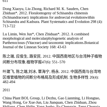
611
Dong Xiaoyu, Liu Zhong, Richard M. K. Sauders, Chen
Zhiduan*. 2012. Floralontogeny of Schisandra chinensis
(Schisandraceae): implications for androecial evolutionwithin
Schisandra and Kadsura. Plant Systematics and Evolution 298 (4):
713-722
Lu Limin, Wen Jun*, Chen Zhiduan*. 2012. A combined
morphological and molecularphylogenetic analysis of
Parthenocissus (Vitaceae) and taxonomic implications.Botanical
Journal of the Linnean Society 168: 43-63
陈之端, 应俊生, 路安民. 2012. 中国西南地区与台湾种子植物
间断分布现象.植物学报47(6): 551–570
叶建飞, 陈之端,刘冰, 覃海宁, 杨永. 2012. 中国西南与台湾地
区维管植物的间断分布格局及形成机制. 生物多样性 20(4):
482-494
2011
China Plant BOL Group, Li Dezhu, Gao Lianming, Li Hongtao,
Wang Hong, Ge Xue-Jun, Liu Jianquan, Chen Zhiduan, Zhou
Shiliang, Chen Shilin, Yang Junbo, Fu Chengxin, Zeng Chunxia,