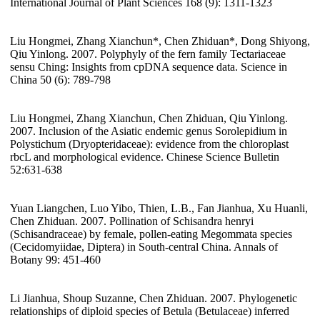
International Journal of Plant Sciences 168 (9): 1311-1323
Liu Hongmei, Zhang Xianchun*, Chen Zhiduan*, Dong Shiyong,
Qiu Yinlong. 2007. Polyphyly of the fern family Tectariaceae
sensu Ching: Insights from cpDNA sequence data. Science in
China 50 (6): 789-798
Liu Hongmei, Zhang Xianchun, Chen Zhiduan, Qiu Yinlong.
2007. Inclusion of the Asiatic endemic genus Sorolepidium in
Polystichum (Dryopteridaceae): evidence from the chloroplast
rbcL and morphological evidence. Chinese Science Bulletin
52:631-638
Yuan Liangchen, Luo Yibo, Thien, L.B., Fan Jianhua, Xu Huanli,
Chen Zhiduan. 2007. Pollination of Schisandra henryi
(Schisandraceae) by female, pollen-eating Megommata species
(Cecidomyiidae, Diptera) in South-central China. Annals of
Botany 99: 451-460
Li Jianhua, Shoup Suzanne, Chen Zhiduan. 2007. Phylogenetic
relationships of diploid species of Betula (Betulaceae) inferred