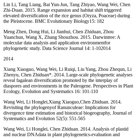
Lin Li, Tang Liang, Bai Yun-Jun, Tang Zhiyao, Wang Wei, Chen
Zhi-Duan. 2015. Range expansion and habitat shift triggered
elevated diversification of the rice genus (Oryza, Poaceae) during
the Pleistocene. BMC Evolutionary Biology15: 182
Meng Zhen, Dong Hui, Li Jianhui, Chen Zhiduan, Zhou
Yuanchun, Wang X, Zhang Shouzhou. 2015. Darwintree: A
molecular data analysis and application environmentfor
phylogenetic study. Data Science Journal 14: 1-102014
2014
Xiang Xiaoguo, Wang Wei, Li Ruiqi, Liu Yang, Zhou Zhequn, Li
Zhenyu, Chen Zhiduan*. 2014. Large-scale phylogenetic analyses
reveal fagalean diversification promoted by the interplay of
diaspores and environments in the Paleogene. Perspectives in Plant
Ecology, Evolution and Systematics 16: 101-110
Wang Wei, Li Honglei,Xiang Xiaoguo,Chen Zhiduan. 2014.
Revisiting the phylogenyof Ranunculeae: Implications for
divergence time estimation and historical biogeography, Journal of
Systematics and Evolution 52(5): 551-565
Wang Wei, Li Honglei, Chen Zhiduan. 2014. Analysis of plastid
and nuclear DNAdata in plant phylogenetics-evaluation and