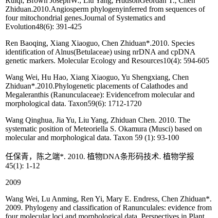
Ruiqi, Brown JosephW., Liu Yang, HudsonGeordan T., Chen
Zhiduan.2010.Angiosperm phylogenyinferred from sequences of
four mitochondrial genes.Journal of Systematics and
Evolution48(6): 391-425
Ren Baoqing, Xiang Xiaoguo, Chen Zhiduan*.2010. Species
identification of Alnus(Betulaceae) using nrDNA and cpDNA
genetic markers. Molecular Ecology and Resources10(4): 594-605
Wang Wei, Hu Hao, Xiang Xiaoguo, Yu Shengxiang, Chen
Zhiduan*.2010.Phylogenetic placements of Calathodes and
Megaleranthis (Ranunculaceae): Evidencefrom molecular and
morphological data. Taxon59(6): 1712-1720
Wang Qinghua, Jia Yu, Liu Yang, Zhiduan Chen. 2010. The
systematic position of Meteoriella S. Okamura (Musci) based on
molecular and morphological data. Taxon 59 (1): 93-100
任保青，陈之端*. 2010. 植物DNA条形码技术. 植物学报
45(1): 1-12
2009
Wang Wei, Lu Anming, Ren Yi, Mary E. Endress, Chen Zhiduan*.
2009. Phylogeny and classification of Ranunculales: evidence from
four molecular loci and morphological data. Perspectives in Plant