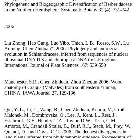
Phylogenetic and Biogeographic Diversification of Berberidaceae
in the Northern Hemisphere. Systematic Botany 32 (4): 731-742
2006
Liu Zhong, Hao Gang, Luo Yibo, Thien, L.B., Rosso, S.W., Lu
Anming, Chen Zhiduan*. 2006. Phylogeny and androecial
evolution in Schisandraceae, inferred from sequences of nuclear
ribosomal DNA ITS and chloroplast DNA trnL-F regions.
International Journal of Plant Sciences 167: 539-550
Manchester, S.R., Chen Zhiduan, Zhou Zhequn 2006. Wood
anatomy of Craigia (Malvales) from southeastern Yunnan,
CHINA. IAWA Journal 27, 129-136
Qiu, Y.-L., Li, L., Wang, B., Chen Zhiduan, Knoop, V., Groth-
Malonek, M., Dombrovska, O., Lee, J., Kent, L., Rest, J.,
Estabrook, G.F., Hendry, T.A., Taylor, D.W., Testa, C.M.,
Ambros, M., Crandall-Stotler, B., Duff, R.J., Stech, M., Frey, W.,
Quandt, D., and Davis, C.C. 2006. The deepest divergences in
land plants inferred from phylogenomic evidence. Proceedings of