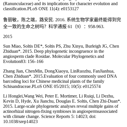
(Ranunculaceae) and its implications for character evolution and
classification.PLoS ONE 11(4): e0153127
鲁丽敏，陈之端，路安民. 2016. 系统生物学家最终能得到完
全一致的生命之树吗？科学通报 61（9）：958-963.
2015
Sun Miao, Soltis DE*, Soltis PS, Zhu Xinyu, Burleigh JG, Chen
Zhiduan*. 2015. Deep phylogenetic incongruence in the
angiosperm clade Rosidae. Molecular Phylogenetics and
Evolution83: 156–166
Zhang Jian, ChenMin, DongXiaoyu, LinRuozhu, FanJianhua,
Chen Zhiduan*. 2015.Evaluation of four commonly used DNA
barcoding loci for Chinese medicinal plants of the family
Schisandraceae.PLoS ONE 05/2015; 10(5): e0125574
Li Honglei,Wang Wei, Peter E. Mortimer, Li Ruiqi, Li Dezhu,
Kevin D, Hyde, Xu Jianchu, Douglas E. Soltis, Chen Zhi-Duan*.
2015. Large-scale phylogenetic analyses reveal multiple gains of
actinorhizal nitrogen-fixing symbioses in angiospermsassociated
with climate change. Science Reports 5: 14023; doi:
10.1038/srep14023