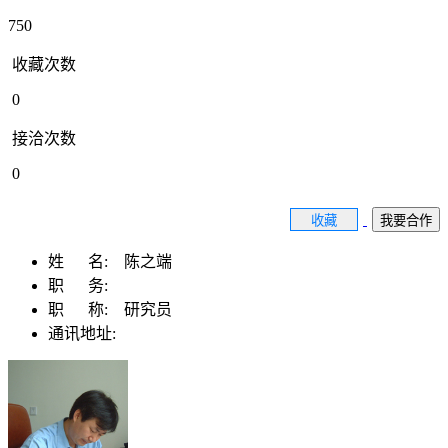
750
收藏次数
0
接洽次数
0
收藏
我要合作
姓 名:
陈之端
职 务:
职 称:
研究员
通讯地址: