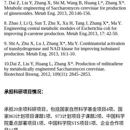
7. Dai Z, Liu Y, Zhang X, Shi M, Wang B, Huang L*, Zhang X*.
Metabolic engineering of Saccharomyces cerevisiae for production
of ginsenosides. Metab Eng. 2013, 20:146-156.
8. Zhao J, Li Q, Sun T, Zhu X, Xu H, Tang J, Zhang X*, Ma Y.
Engineering central metabolic modules of Escherichia coli for
improving β-carotene production. Metab Eng.2013, 17: 42-50.
9. Shi A, Zhu X, Lu J, Zhang X*, Ma Y. Combinatorial activation
of transhydrogenase and NAD kinase for improving isobutanol
production. Metab Eng. 2013, 16:1-10.
10.Dai Z, Liu Y, Huang L, Zhang X*. Production of miltiradiene
by metabolically engineered Saccharomyces cerevisiae.
Biotechnol Bioeng. 2012, 109(11): 2845–2853.
承担科研项目情况：
承担20余项科研项目，包括国家自然科学基金项目4项、国
家863计划项目课题1项、973计划项目子课题2项、中国科学
院重点部署项目1项、中国科学院STS项目1项、企业合作项