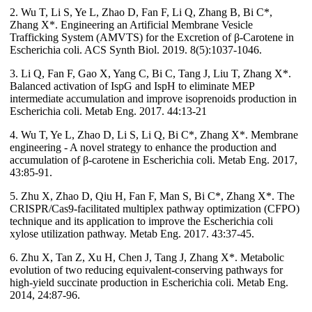
2. Wu T, Li S, Ye L, Zhao D, Fan F, Li Q, Zhang B, Bi C*,
Zhang X*. Engineering an Artificial Membrane Vesicle
Trafficking System (AMVTS) for the Excretion of β-Carotene in
Escherichia coli. ACS Synth Biol. 2019. 8(5):1037-1046.
3. Li Q, Fan F, Gao X, Yang C, Bi C, Tang J, Liu T, Zhang X*.
Balanced activation of IspG and IspH to eliminate MEP
intermediate accumulation and improve isoprenoids production in
Escherichia coli. Metab Eng. 2017. 44:13-21
4. Wu T, Ye L, Zhao D, Li S, Li Q, Bi C*, Zhang X*. Membrane
engineering - A novel strategy to enhance the production and
accumulation of β-carotene in Escherichia coli. Metab Eng. 2017,
43:85-91.
5. Zhu X, Zhao D, Qiu H, Fan F, Man S, Bi C*, Zhang X*. The
CRISPR/Cas9-facilitated multiplex pathway optimization (CFPO)
technique and its application to improve the Escherichia coli
xylose utilization pathway. Metab Eng. 2017. 43:37-45.
6. Zhu X, Tan Z, Xu H, Chen J, Tang J, Zhang X*. Metabolic
evolution of two reducing equivalent-conserving pathways for
high-yield succinate production in Escherichia coli. Metab Eng.
2014, 24:87-96.