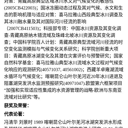
对策：青藏高原典型区域冰川水文对气候变化的敏感性
(2005CB422003)；国冰冻圈动态过程及其对气候、水文和生
态的影响机理与适应对策：喜马拉雅山西段典型冰川调查及
其冰川融水量及其对国际河川径流的影响
（2007CB411503)；科技部专项：中国冰川资源及其变化调
查-青藏高原纳木错流域及珠峰北坡冰川资源及其变化调
查；中国科学院百人计划：青藏高原典型流域河川径流的时
空变化监测模拟与气候变化关系研究；科学院创新重大项
目：青藏高原冰湖变化及其潜在灾害评价与预警研究；国家
自然科学基金：喜马拉雅山典型冰川流域水文过程对气候变
化响应的观测研究(40571037, 40561002)；西藏羊卓雍湖流域
水循环与气候变化；喀喇昆仑山叶尔羌河近20年冰川进退及
阻塞湖突发洪水监测预报研究(40971047).欧盟第六框架项目
“加强和实现适应性集成的水资源管理的战略-欧洲与东南亚
流域对比研究”等。
获奖及荣誉：
代表论著：
冯清华 刘景时 1989 喀喇昆仑山叶尔羌河冰湖突发洪水形成