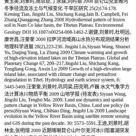
黄玉英,刘景时,商思臣,丁永建,刘时银 2008 昆仑山克里雅河
冬季径流及冻土与气候变化 干旱区研究 25(2)174-178.
Keming Tian, Jingshi Liu, Shichang Kang,Iain B. Campbell, Fei
Zhang,Qianggong Zhang 2008 Hydrothermal pattern of frozen
soil in Nam Co lake basin, the Tibetan Plateau. Environmental
Geology DOI 10.1007/s00254-008-1462-2.谢健,刘景时,杜明远,
康世昌,汪奎奎 2009 拉萨河流域高山水热分布观测结果分析
地理科学进展 28(2),223-230. Jingshi Liu,Siyuan Wang, Shumei
Yu, Daqing Yang, Lu Zhang 2009 Climate warming and growth
of high-elevation inland lakes on the Tibetan Plateau. Global and
Planetary Change 67, 209–217.Jingshi Liu, Shichang Kang,
Tongliang Gong, Anxin Lu 2009 Growth of a high-elevation large
inland lake, associated with climate change and permafrost
degradation in Tibet. Hydrology and earth science system, 6:
5445-5469.汪奎奎,刘景时,巩同梁,田克明,卢巍 水文气象学方
法计算冰川物质平衡 2009 山地学报 (待发表) Siyuan Wang,
Jingshi Liu, Tengbo Ma. 2009. Land use dynamics and spatial
pattern change in Yellow River Basin, China. Land use policy (in
press)Siyuan Wang, Chibiao Ding, Jingshi Liu 2009 Landscape
evolution in the Yellow River Basin using satellite remote sensing
and GIS during the past decade. 30: 5573–5591.王迪,刘景时,胡
林金,张明煊 2009 近期喀喇昆仑山叶尔羌河冰川阻塞湖突发