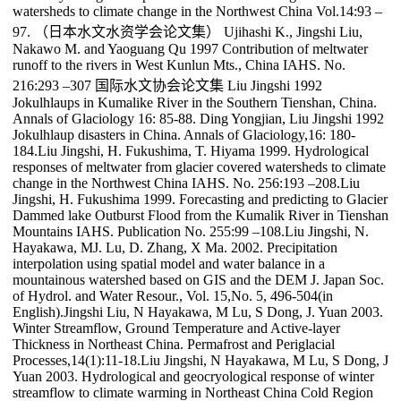
watersheds to climate change in the Northwest China Vol.14:93 –
97. （日本水文水资学会论文集） Ujihashi K., Jingshi Liu,
Nakawo M. and Yaoguang Qu 1997 Contribution of meltwater
runoff to the rivers in West Kunlun Mts., China IAHS. No.
216:293 –307 国际水文协会论文集 Liu Jingshi 1992
Jokulhlaups in Kumalike River in the Southern Tienshan, China.
Annals of Glaciology 16: 85-88. Ding Yongjian, Liu Jingshi 1992
Jokulhlaup disasters in China. Annals of Glaciology,16: 180-
184.Liu Jingshi, H. Fukushima, T. Hiyama 1999. Hydrological
responses of meltwater from glacier covered watersheds to climate
change in the Northwest China IAHS. No. 256:193 –208.Liu
Jingshi, H. Fukushima 1999. Forecasting and predicting to Glacier
Dammed lake Outburst Flood from the Kumalik River in Tienshan
Mountains IAHS. Publication No. 255:99 –108.Liu Jingshi, N.
Hayakawa, MJ. Lu, D. Zhang, X Ma. 2002. Precipitation
interpolation using spatial model and water balance in a
mountainous watershed based on GIS and the DEM J. Japan Soc.
of Hydrol. and Water Resour., Vol. 15,No. 5, 496-504(in
English).Jingshi Liu, N Hayakawa, M Lu, S Dong, J. Yuan 2003.
Winter Streamflow, Ground Temperature and Active-layer
Thickness in Northeast China. Permafrost and Periglacial
Processes,14(1):11-18.Liu Jingshi, N Hayakawa, M Lu, S Dong, J
Yuan 2003. Hydrological and geocryological response of winter
streamflow to climate warming in Northeast China Cold Region