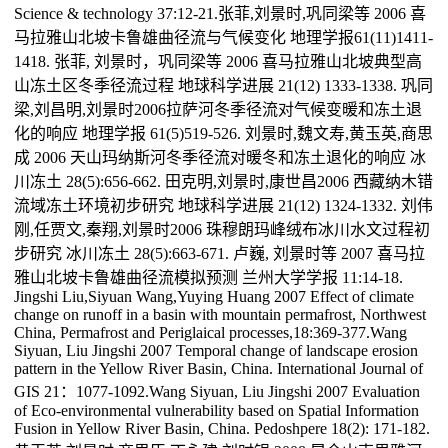
Science & technology 37:12-21.张菲,刘景时,巩同梁等 2006 喜
马拉雅山北坡卡鲁雄曲径流与气候变化 地理学报61(11)1411-
1418. 张菲, 刘景时，巩同梁等 2006 喜马拉雅山北坡典型高
山冻土区冬季径流过程 地球科学进展 21(12) 1333-1338. 巩同
梁,刘昌明,刘景时2006拉萨河冬季径流对气候变暖和冻土退
化的响应 地理学报 61(5)519-526. 刘景时,魏文寿,黄玉英,商思
成 2006 天山玛纳斯河冬季径流对暖冬和冻土退化的响应 冰
川冻土 28(5):656-662. 田克明,刘景时,康世昌2006 西藏纳木错
流域冻土环境初步研究 地球科学进展 21(12) 1324-1332. 刘伟
刚,任贾文,秦翔,刘景时2006 珠穆朗玛峰绒布冰川水文过程初
步研究 冰川冻土 28(5):663-671. 卢巍, 刘景时等 2007 喜马拉
雅山北坡卡鲁雄曲径流模拟预测 兰州大学学报 11:14-18.
Jingshi Liu,Siyuan Wang,Yuying Huang 2007 Effect of climate
change on runoff in a basin with mountain permafrost, Northwest
China, Permafrost and Periglaical processes,18:369-377.Wang
Siyuan, Liu Jingshi 2007 Temporal change of landscape erosion
pattern in the Yellow River Basin, China. International Journal of
GIS 21：1077-1092.Wang Siyuan, Liu Jingshi 2007 Evaluation
of Eco-environmental vulnerability based on Spatial Information
Fusion in Yellow River Basin, China. Pedoshpere 18(2): 171-182.