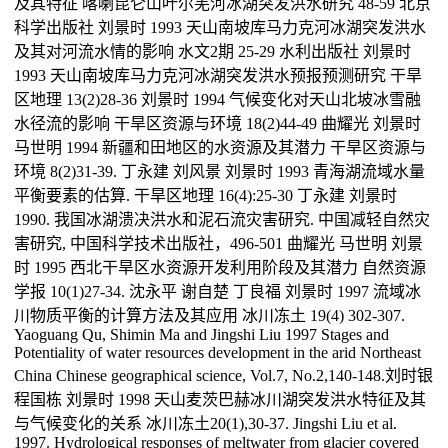
及其特征 喀喇昆仑山叶尔羌河冰湖突发洪水研究 48-59 北京
科学出版社 刘景时 1993 天山南坡库马力克河冰湖突发洪水
及其对河流水情的影响 水文2期 25-29 水利出版社 刘景时
1993 天山南坡库马力克河冰湖突发洪水预报预测研究 干旱
区地理 13(2)28-36 刘景时 1994 气候变化对天山北坡冰雪融
水径流的影响 干旱区资源与环境 18(2)44-49 曲耀光 刘景时
马世明 1994 新疆和田地区的水资源及其潜力 干旱区资源与
环境 8(2)31-39. 丁永建 刘风景 刘景时 1993 青海湖流域水量
平衡要素的估算. 干旱区地理 16(4):25-30 丁永建 刘景时
1990. 我国冰湖溃决洪水和泥石流灾害研究. 中国减轻自然灾
害研究, 中国科学技术出版社，496-501 曲耀光 马世明 刘景
时 1995 西北干旱区水资源开发利用阶段及其潜力 自然资源
学报 10(1)27-34. 沈永平 谢自楚 丁良福 刘景时 1997 流域冰
川物质平衡的计算方法及其应用 冰川冻土 19(4) 302-307.
Yaoguang Qu, Shimin Ma and Jingshi Liu 1997 Stages and
Potentiality of water resources development in the arid Northeast
China Chinese geographical science, Vol.7, No.2,140-148.刘时银
程国栋 刘景时 1998 天山麦茨巴赫冰川湖突发洪水特征及其
与气候变化的关系 冰川冻土20(1),30-37. Jingshi Liu et al.
1997. Hydrological responses of meltwater from glacier covered