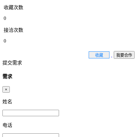
收藏次数
0
接洽次数
0
收藏
我要合作
提交需求
需求
×
姓名
电话