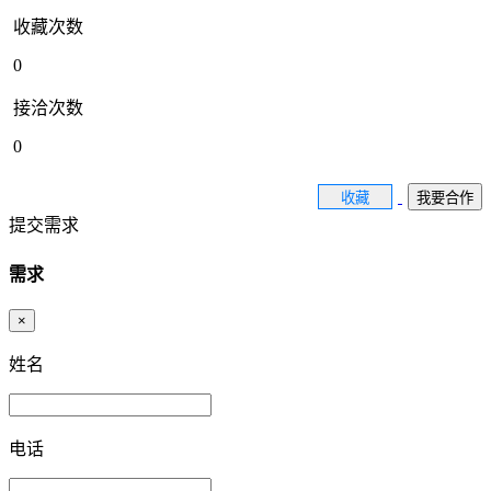
收藏次数
0
接洽次数
0
收藏
我要合作
提交需求
需求
×
姓名
电话