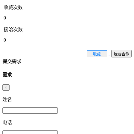
收藏次数
0
接洽次数
0
收藏
我要合作
提交需求
需求
×
姓名
电话