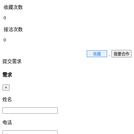
收藏次数
0
接洽次数
0
收藏
我要合作
提交需求
需求
×
姓名
电话