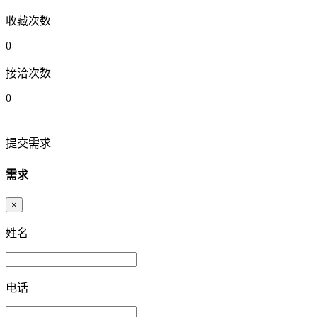
收藏次数
0
接洽次数
0
提交需求
需求
×
姓名
电话