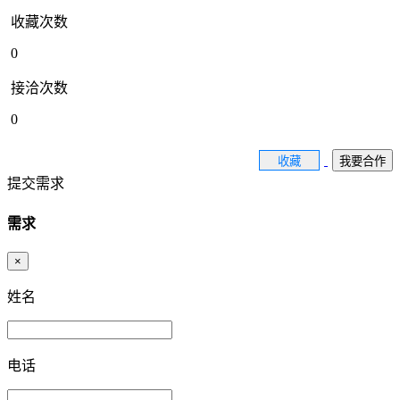
收藏次数
0
接洽次数
0
收藏
我要合作
提交需求
需求
×
姓名
电话