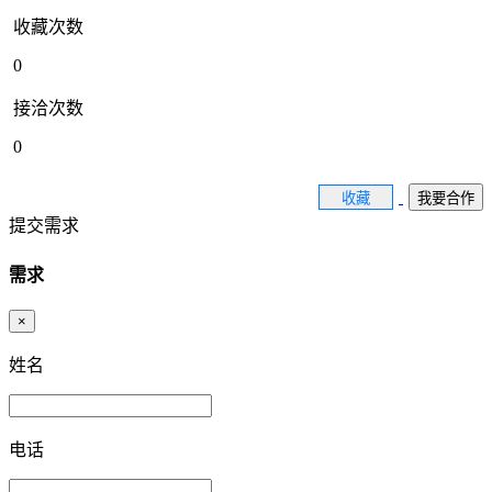
收藏次数
0
接洽次数
0
收藏
我要合作
提交需求
需求
×
姓名
电话