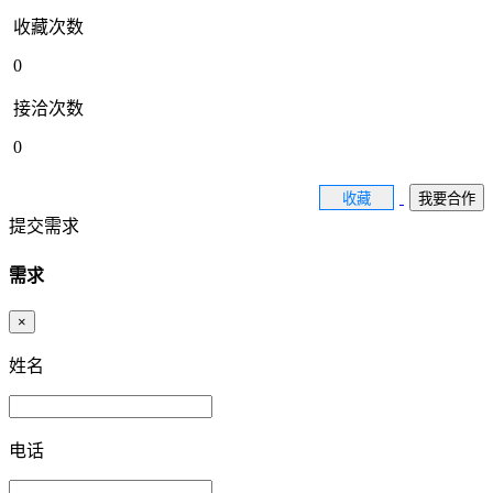
收藏次数
0
接洽次数
0
收藏
我要合作
提交需求
需求
×
姓名
电话