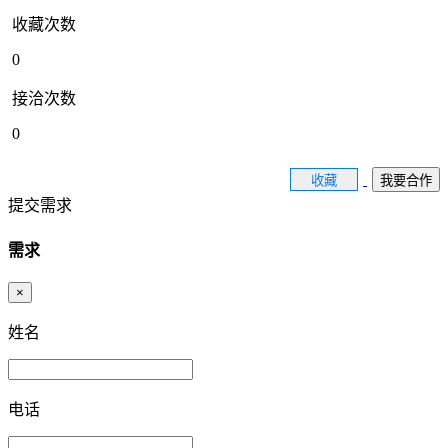
收藏次数
0
接洽次数
0
收藏
我要合作
提交需求
需求
×
姓名
电话