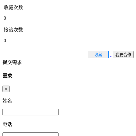
收藏次数
0
接洽次数
0
收藏
我要合作
提交需求
需求
×
姓名
电话