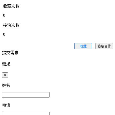
收藏次数
0
接洽次数
0
收藏
我要合作
提交需求
需求
×
姓名
电话