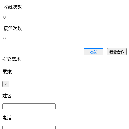
收藏次数
0
接洽次数
0
收藏
我要合作
提交需求
需求
×
姓名
电话