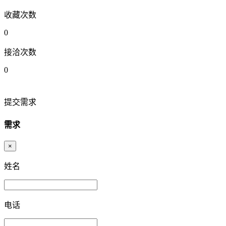
收藏次数
0
接洽次数
0
提交需求
需求
×
姓名
电话