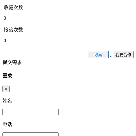
收藏次数
0
接洽次数
0
收藏
我要合作
提交需求
需求
×
姓名
电话