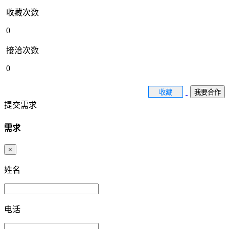
收藏次数
0
接洽次数
0
收藏
我要合作
提交需求
需求
×
姓名
电话