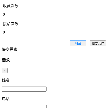
收藏次数
0
接洽次数
0
收藏
我要合作
提交需求
需求
×
姓名
电话