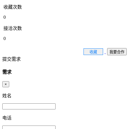
收藏次数
0
接洽次数
0
收藏
我要合作
提交需求
需求
×
姓名
电话