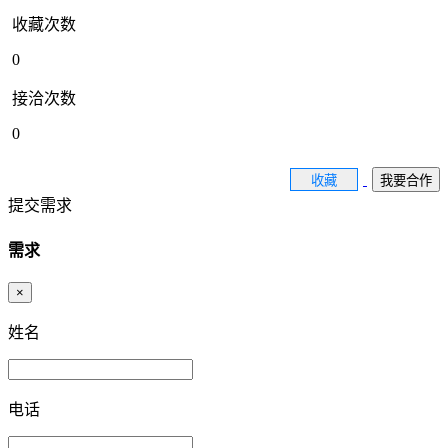
收藏次数
0
接洽次数
0
收藏
我要合作
提交需求
需求
×
姓名
电话