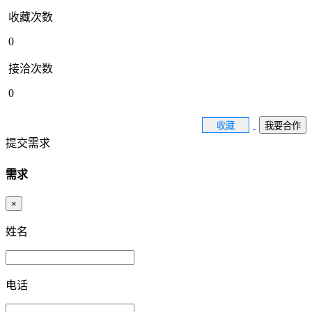
收藏次数
0
接洽次数
0
收藏
我要合作
提交需求
需求
×
姓名
电话