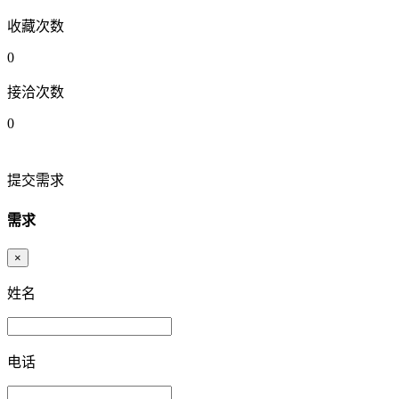
收藏次数
0
接洽次数
0
提交需求
需求
×
姓名
电话