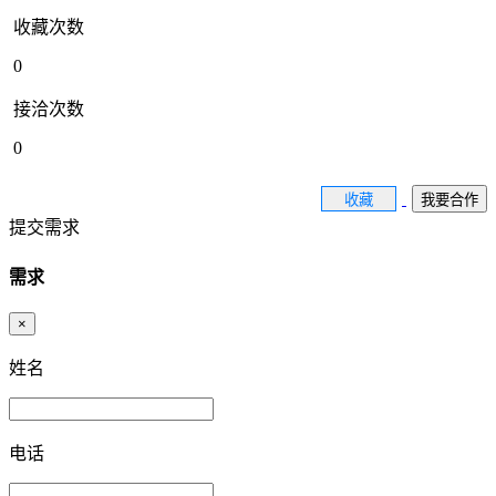
收藏次数
0
接洽次数
0
收藏
我要合作
提交需求
需求
×
姓名
电话