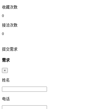
收藏次数
0
接洽次数
0
提交需求
需求
×
姓名
电话