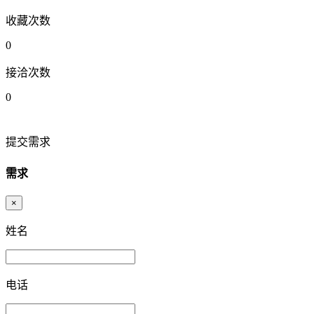
收藏次数
0
接洽次数
0
提交需求
需求
×
姓名
电话