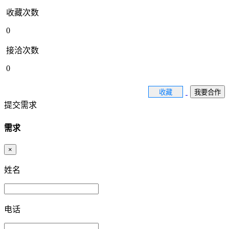
收藏次数
0
接洽次数
0
收藏
我要合作
提交需求
需求
×
姓名
电话