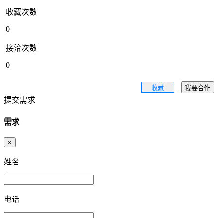
收藏次数
0
接洽次数
0
收藏
我要合作
提交需求
需求
×
姓名
电话