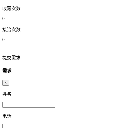
收藏次数
0
接洽次数
0
提交需求
需求
×
姓名
电话