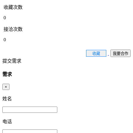
收藏次数
0
接洽次数
0
收藏
我要合作
提交需求
需求
×
姓名
电话