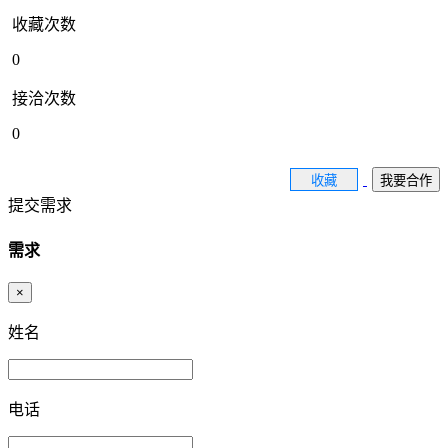
收藏次数
0
接洽次数
0
收藏
我要合作
提交需求
需求
×
姓名
电话