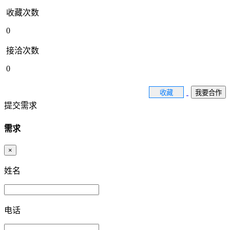
收藏次数
0
接洽次数
0
收藏
我要合作
提交需求
需求
×
姓名
电话