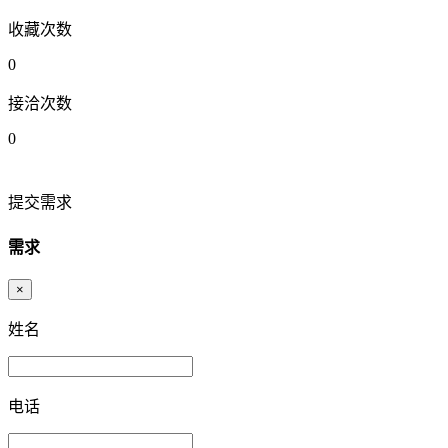
收藏次数
0
接洽次数
0
提交需求
需求
×
姓名
电话