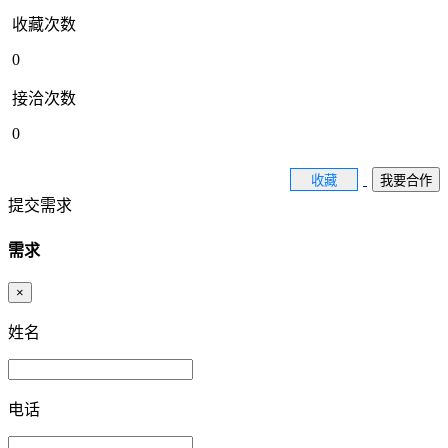
收藏次数
0
接洽次数
0
收藏
我要合作
提交需求
需求
×
姓名
电话