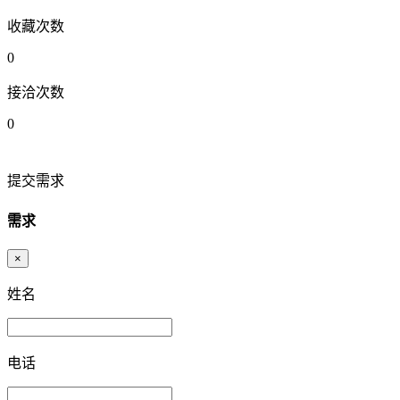
收藏次数
0
接洽次数
0
提交需求
需求
×
姓名
电话