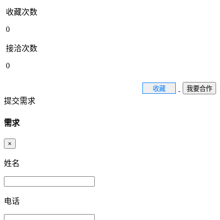
收藏次数
0
接洽次数
0
收藏
我要合作
提交需求
需求
×
姓名
电话