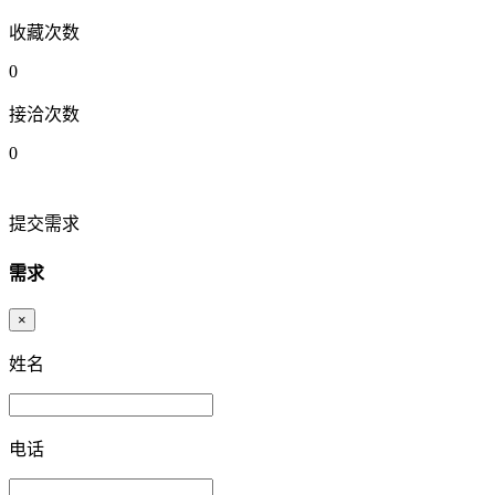
收藏次数
0
接洽次数
0
提交需求
需求
×
姓名
电话