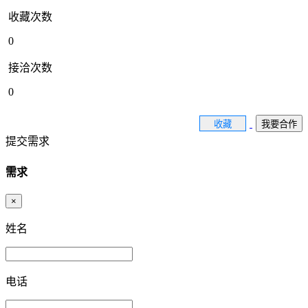
收藏次数
0
接洽次数
0
收藏
我要合作
提交需求
需求
×
姓名
电话