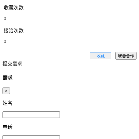
收藏次数
0
接洽次数
0
收藏
我要合作
提交需求
需求
×
姓名
电话