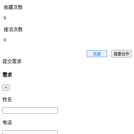
收藏次数
0
接洽次数
0
收藏
我要合作
提交需求
需求
×
姓名
电话