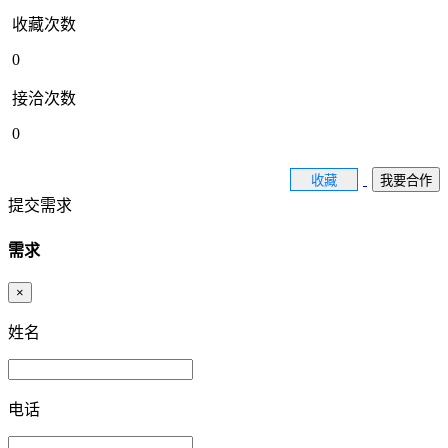
收藏次数
0
接洽次数
0
收藏
我要合作
提交需求
需求
×
姓名
电话