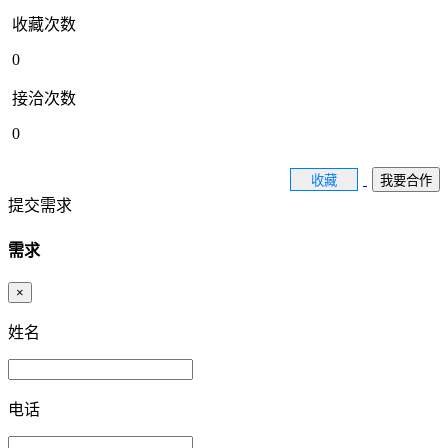
收藏次数
0
接洽次数
0
收藏
我要合作
提交需求
需求
×
姓名
电话