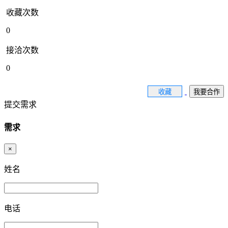
收藏次数
0
接洽次数
0
收藏
我要合作
提交需求
需求
×
姓名
电话