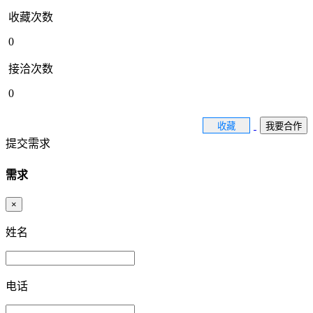
收藏次数
0
接洽次数
0
收藏
我要合作
提交需求
需求
×
姓名
电话