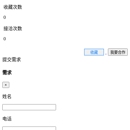
收藏次数
0
接洽次数
0
收藏
我要合作
提交需求
需求
×
姓名
电话