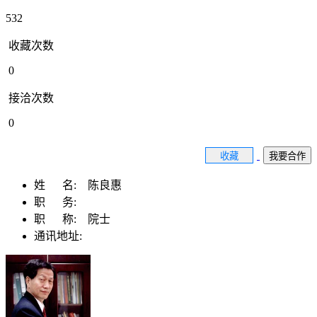
532
收藏次数
0
接洽次数
0
收藏
我要合作
姓 名:
陈良惠
职 务:
职 称:
院士
通讯地址: