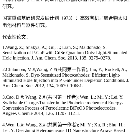
研究。
国家重点基础研究发展计划（973）：高效有机／聚合物太阳
电池材料与器件研究。
代表性论文：
1.Wang, Z.; Shakya, A.; Gu, J.; Lian, S.; Maldonado, S.
Sensitization of P-GaP with CdSe Quantum Dots: Light-Stimulated
Hole Injection. J. Am. Chem. Soc. 2013, 135, 9275–9278.
2.Chitambar, M.#;Wang, Z.#(共同第一作者); Liu, Y.; Rockett, A.;
Maldonado, S. Dye-Ssensitized Photocathodes: Efficient Light-
Stimulated Hole Injection into P-GaP under Depletion Conditions. J.
Am. Chem. Soc. 2012, 134, 10670–10681.
3.Cao, D.#; Wang, Z.# (共同第一作者); Wen, L.; Mi, Y.; Lei, Y.
Switchable Charge-Transfer in the Photoelectrochemical Energy-
Conversion Process of Ferroelectric BiFeO3 Photoelectrodes.
Angew. Chemie 2014, 126, 11207-11211.
4.Wen, L.#; Wang, Z.# (共同第一作者); Mi, Y.; Xu, R.; Shu, H,;
Lei, Y. Designing Heterogeneous 1D Nanostructure Arrays Based