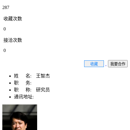
287
收藏次数
0
接洽次数
0
收藏
我要合作
姓 名:
王智杰
职 务:
职 称:
研究员
通讯地址: