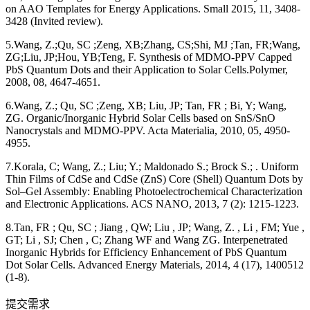
on AAO Templates for Energy Applications. Small 2015, 11, 3408-
3428 (Invited review).
5.Wang, Z.;Qu, SC ;Zeng, XB;Zhang, CS;Shi, MJ ;Tan, FR;Wang,
ZG;Liu, JP;Hou, YB;Teng, F. Synthesis of MDMO-PPV Capped
PbS Quantum Dots and their Application to Solar Cells.Polymer,
2008, 08, 4647-4651.
6.Wang, Z.; Qu, SC ;Zeng, XB; Liu, JP; Tan, FR ; Bi, Y; Wang,
ZG. Organic/Inorganic Hybrid Solar Cells based on SnS/SnO
Nanocrystals and MDMO-PPV. Acta Materialia, 2010, 05, 4950-
4955.
7.Korala, C; Wang, Z.; Liu; Y.; Maldonado S.; Brock S.; . Uniform
Thin Films of CdSe and CdSe (ZnS) Core (Shell) Quantum Dots by
Sol–Gel Assembly: Enabling Photoelectrochemical Characterization
and Electronic Applications. ACS NANO, 2013, 7 (2): 1215-1223.
8.Tan, FR ; Qu, SC ; Jiang , QW; Liu , JP; Wang, Z. , Li , FM; Yue ,
GT; Li , SJ; Chen , C; Zhang WF and Wang ZG. Interpenetrated
Inorganic Hybrids for Efficiency Enhancement of PbS Quantum
Dot Solar Cells. Advanced Energy Materials, 2014, 4 (17), 1400512
(1-8).
提交需求